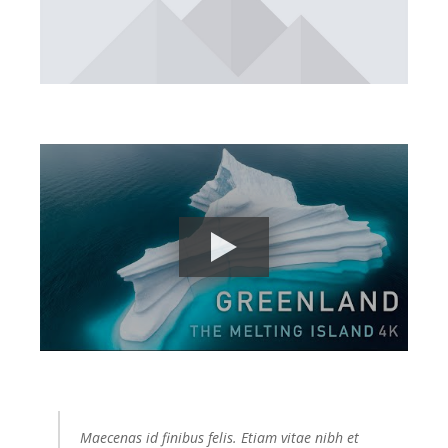
Maecenas id finibus felis. Etiam vitae nibh et